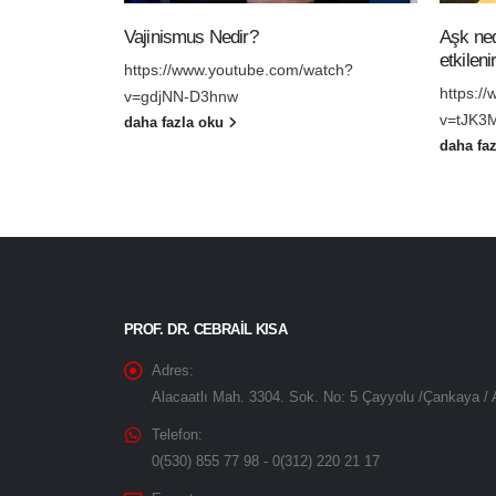
Vajinismus Nedir?
Aşk ned
etkileni
https://www.youtube.com/watch?
https:/
v=gdjNN-D3hnw
v=tJK3
daha fazla oku
daha fa
PROF. DR. CEBRAIL KISA
Adres:
Alacaatlı Mah. 3304. Sok. No: 5 Çayyolu /Çankaya /
Telefon:
0(530) 855 77 98 - 0(312) 220 21 17