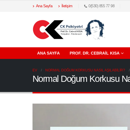
Ana Sayfa
İletişim
0(530) 855 77 98
ANA SAYFA
PROF. DR. CEBRAIL KISA
EV
NORMAL DOĞUM KORKUSU NASIL AŞILABILIR?
Normal Doğum Korkusu Nası