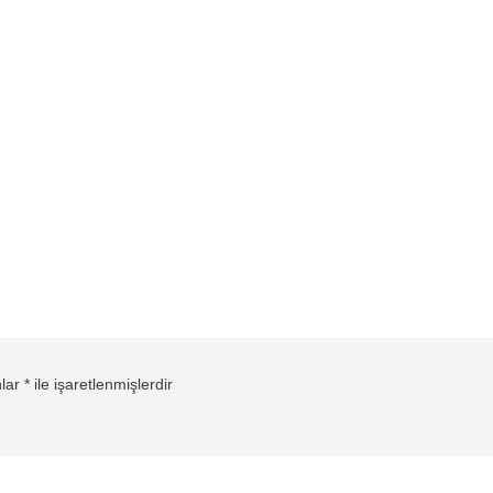
nlar
*
ile işaretlenmişlerdir