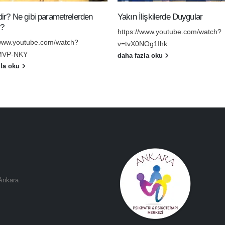
ir? Ne gibi parametrelerden
Yakın İlişkilerde Duygular
r?
https://www.youtube.com/watch?
/www.youtube.com/watch?
v=tvX0NOg1Ihk
MVP-NKY
daha fazla oku
zla oku
 Ankara