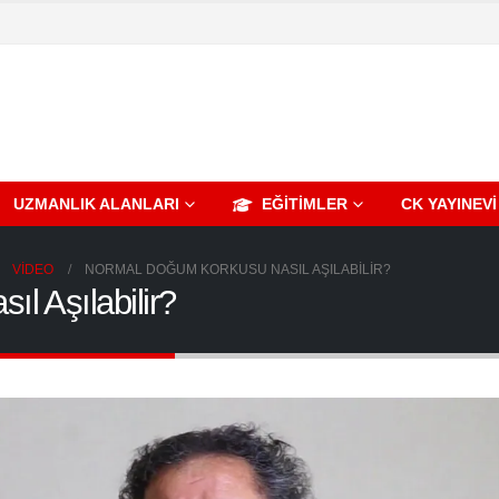
UZMANLIK ALANLARI
EĞITIMLER
CK YAYINEVI
VIDEO
NORMAL DOĞUM KORKUSU NASIL AŞILABILIR?
l Aşılabilir?