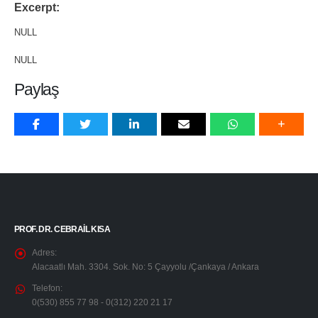
Excerpt:
NULL
NULL
Paylaş
PROF. DR. CEBRAIL KISA
Adres:
Alacaatlı Mah. 3304. Sok. No: 5 Çayyolu /Çankaya / Ankara
Telefon:
0(530) 855 77 98 - 0(312) 220 21 17