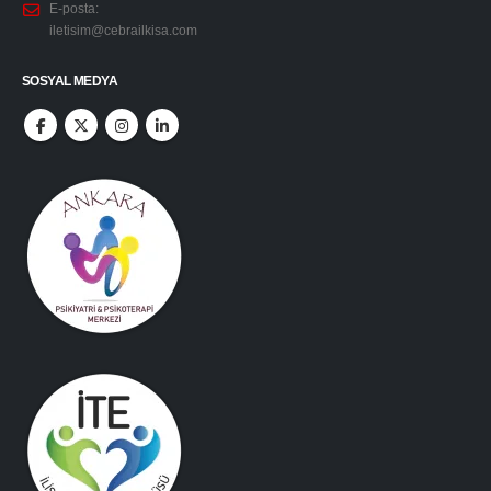
E-posta:
iletisim@cebrailkisa.com
SOSYAL MEDYA