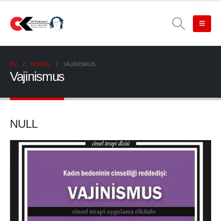
EV
BOOKS
VAJINISMUS
Vajinismus
NULL