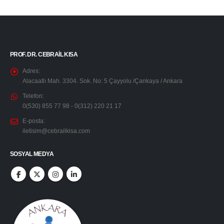
PROF. DR. CEBRAIL KISA
Adres:
Alacaatlı Mah. 3304. Sok. No: 5 Çayyolu /Çankaya / Ankara
Telefon:
0(530) 855 77 98 - 0(312) 220 21 17
E-posta:
iletisim@cebrailkisa.com
SOSYAL MEDYA