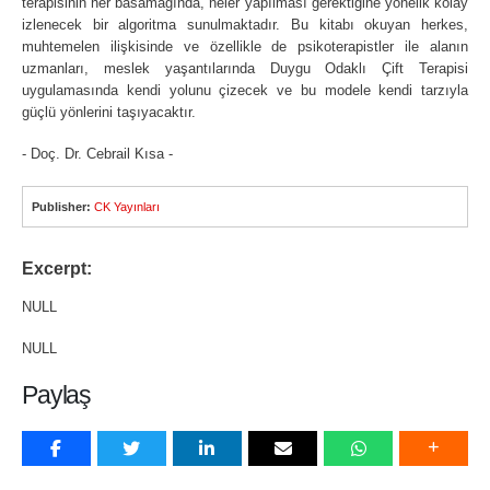
terapisinin her basamağında, neler yapılması gerektiğine yönelik kolay
izlenecek bir algoritma sunulmaktadır. Bu kitabı okuyan herkes,
muhtemelen ilişkisinde ve özellikle de psikoterapistler ile alanın
uzmanları, meslek yaşantılarında Duygu Odaklı Çift Terapisi
uygulamasında kendi yolunu çizecek ve bu modele kendi tarzıyla
güçlü yönlerini taşıyacaktır.
- Doç. Dr. Cebrail Kısa -
Publisher:
CK Yayınları
Excerpt:
NULL
NULL
Paylaş