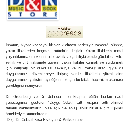
İnsanın, biyopsikososyal bir varlık olması nedeniyle yaşadığı sürece,
yakın ilişkilerden kaçması mümkün değildir. Yakın ilişkilerin temel
yaşantılanma örneklerini aile, evlilik ve çift ilişkilerinde görebiliriz. Aile,
evlilik ve çift ilişkisinde güvenli yakın ilişkiler kurmak ve sürdürmek
için gelişmiş bir duygusal zekÃ¢ya ve bu zekÃ¢ aracılığıyla da
duygularımızı düzenlemeye ihtiyaç vardır. İlişkilerin şifresi olan
duygularımızı yatıştırmayı öğrenmek için bu kitabı hepimizin okuması
gerektiğine inanıyorum.
Dr. Greenberg ve Dr. Johnson, bu kitapta, bütün bunları nasıl
yapacağımızı gösteren "Duygu Odaklı Çift Terapisi" adlı bilimsel
tabanlı yaklaşımlarını bize açık ve anlaşılabilir bir dille çift ilişkileri
örnekleriyle sunmaktadır.
-Doç. Dr. Cebrail Kısa Psikiyatr & Psikoterapist -