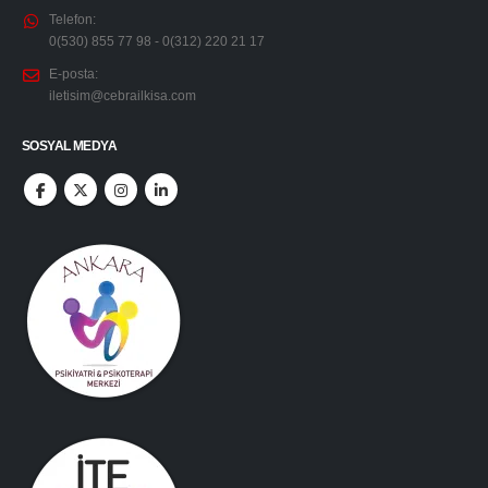
Telefon:
0(530) 855 77 98 - 0(312) 220 21 17
E-posta:
iletisim@cebrailkisa.com
SOSYAL MEDYA