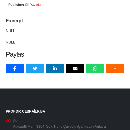
Publisher:
CK Yayınları
Excerpt:
NULL
NULL
Paylaş
PROF. DR. CEBRAIL KISA
Adres:
Alacaatlı Mah. 3304. Sok. No: 5 Çayyolu /Çankaya / Ankara