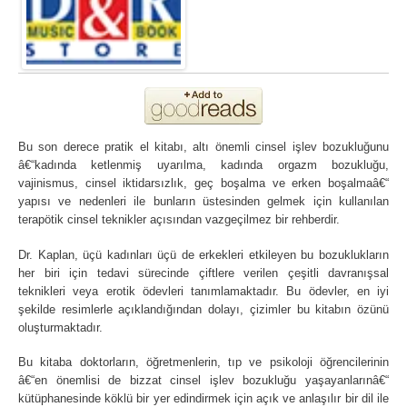
Bu son derece pratik el kitabı, altı önemli cinsel işlev bozukluğunu
â€“kadında ketlenmiş uyarılma, kadında orgazm bozukluğu,
vajinismus, cinsel iktidarsızlık, geç boşalma ve erken boşalmaâ€“
yapısı ve nedenleri ile bunların üstesinden gelmek için kullanılan
terapötik cinsel teknikler açısından vazgeçilmez bir rehberdir.
Dr. Kaplan, üçü kadınları üçü de erkekleri etkileyen bu bozuklukların
her biri için tedavi sürecinde çiftlere verilen çeşitli davranışsal
teknikleri veya erotik ödevleri tanımlamaktadır. Bu ödevler, en iyi
şekilde resimlerle açıklandığından dolayı, çizimler bu kitabın özünü
oluşturmaktadır.
Bu kitaba doktorların, öğretmenlerin, tıp ve psikoloji öğrencilerinin
â€“en önemlisi de bizzat cinsel işlev bozukluğu yaşayanlarınâ€“
kütüphanesinde köklü bir yer edindirmek için açık ve anlaşılır bir dil ile