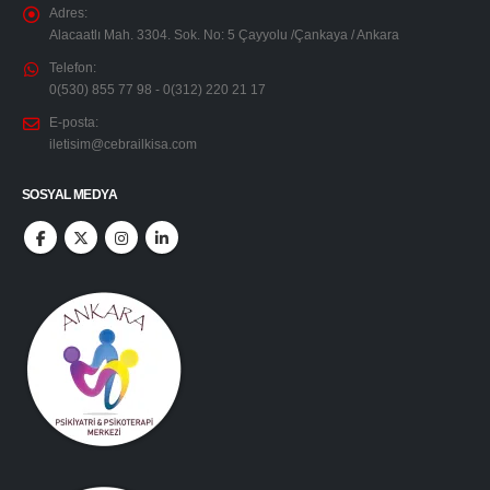
Adres:
Alacaatlı Mah. 3304. Sok. No: 5 Çayyolu /Çankaya / Ankara
Telefon:
0(530) 855 77 98 - 0(312) 220 21 17
E-posta:
iletisim@cebrailkisa.com
SOSYAL MEDYA